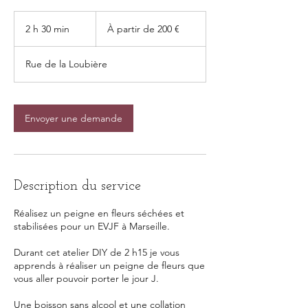
À
partir
2 h 30 min
2
À partir de 200 €
de
200
h
euros
3
Rue de la Loubière
0
m
i
n
Envoyer une demande
Description du service
Réalisez un peigne en fleurs séchées et
stabilisées pour un EVJF à Marseille.
Durant cet atelier DIY de 2 h15 je vous
apprends à réaliser un peigne de fleurs que
vous aller pouvoir porter le jour J.
Une boisson sans alcool et une collation