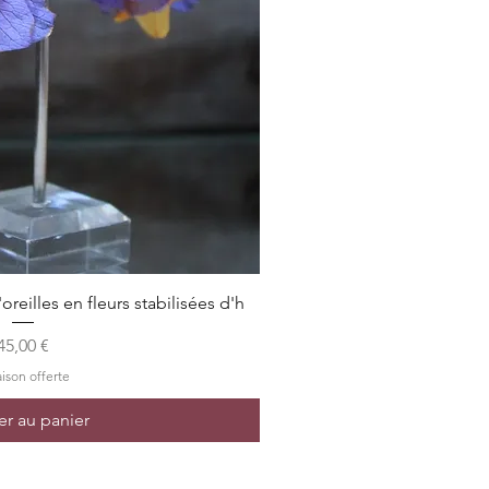
rçu rapide
oreilles en fleurs stabilisées d'h
Prix
45,00 €
aison offerte
er au panier