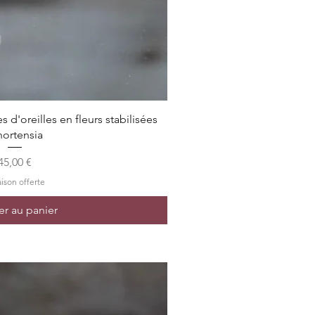
rçu rapide
s d'oreilles en fleurs stabilisées
hortensia
Prix
45,00 €
aison offerte
er au panier