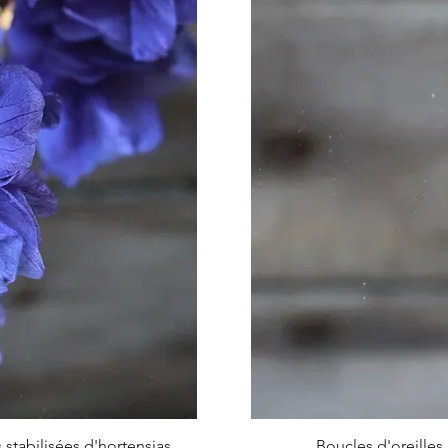
pide
Ape
s stabilisées d'hortensias
Boucles d'oreilles