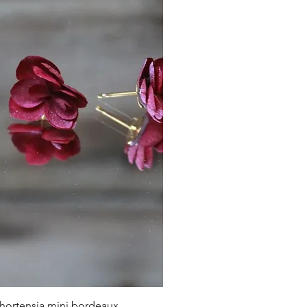
rçu rapide
 hortensia mini bordeaux