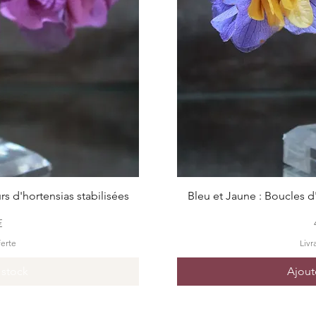
pide
Ape
urs d'hortensias stabilisées
Bleu et Jaune : Boucles d'
€
ferte
Livr
 stock
Ajout