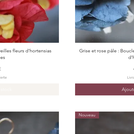
pide
Ape
illes fleurs d'hortensias
Grise et rose pâle : Boucle
ées
d'
€
ferte
Livr
 stock
Ajout
Nouveau