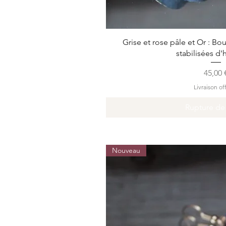
Aperçu ra
Grise et rose pâle et Or : Bou
stabilisées d'
Prix
45,00 
Livraison of
Rupture de
Nouveau