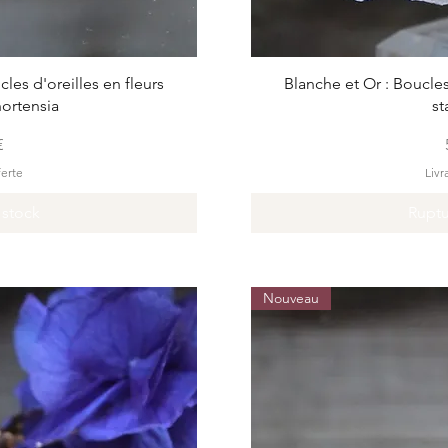
pide
Ape
cles d'oreilles en fleurs
Blanche et Or : Boucles 
hortensia
st
€
ferte
Livr
 stock
Ruptu
Nouveau