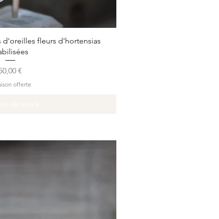
rçu rapide
d'oreilles fleurs d'hortensias
abilisées
Prix
50,00 €
aison offerte
re de stock