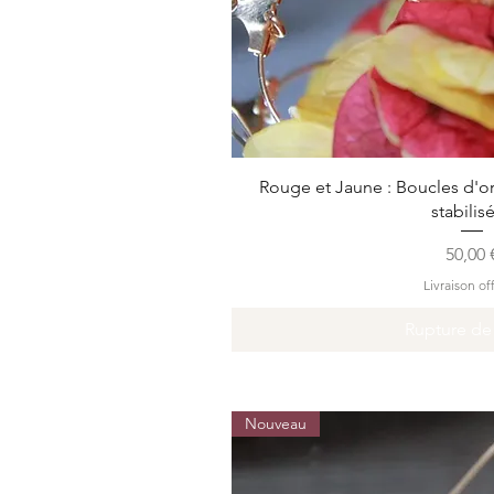
Aperçu ra
Rouge et Jaune : Boucles d'ore
stabilis
Prix
50,00 
Livraison of
Rupture de
Nouveau