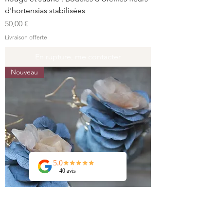
d'hortensias stabilisées
Prix
50,00 €
Livraison offerte
En rupture, me contacter
Nouveau